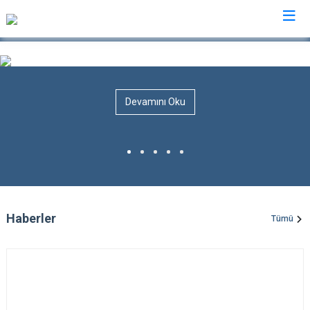
Burdur
Devamını Oku
Ağlasun
Gölhisar
Altınyayla
Karamanlı
Bucak
Kemer
Çavdır
Tefenni
Çeltikçi
Yeşilova
Haberler
Tümü