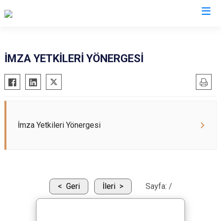
Burdur
İMZA YETKİLERİ YÖNERGESİ
Ağlasun
Gölhisar
Altınyayla
Karamanlı
Bucak
Kemer
Çavdır
Tefenni
İmza Yetkileri Yönergesi
Çeltikçi
Yeşilova
Geri
İleri
Sayfa:
/