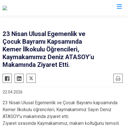
Burdur
23 Nisan Ulusal Egemenlik ve
Çocuk Bayramı Kapsamında
Ağlasun
Gölhisar
Kemer İlkokulu Öğrencileri,
Altınyayla
Karamanlı
Kaymakamımız Deniz ATASOY’u
Bucak
Kemer
Makamında Ziyaret Etti.
Çavdır
Tefenni
Çeltikçi
Yeşilova
22.04.2026
23 Nisan Ulusal Egemenlik ve Çocuk Bayramı kapsamında
Kemer İlkokulu öğrencileri, Kaymakamımız Sayın Deniz
ATASOY’u makamında ziyaret etti.
Ziyaret sırasında Kaymakamımız, makam koltuğunu temsili