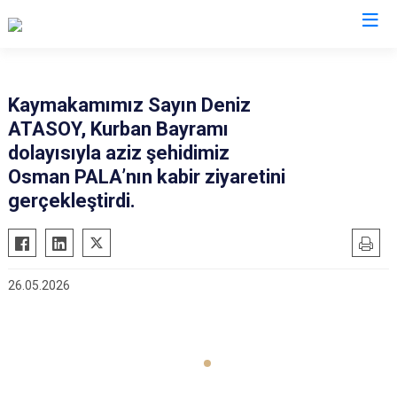
Burdur
Kaymakamımız Sayın Deniz
ATASOY, Kurban Bayramı
Ağlasun
Gölhisar
dolayısıyla aziz şehidimiz
Altınyayla
Karamanlı
Osman PALA’nın kabir ziyaretini
Bucak
Kemer
gerçekleştirdi.
Çavdır
Tefenni
Çeltikçi
Yeşilova
26.05.2026