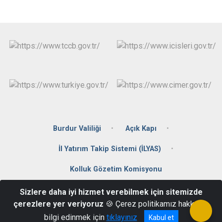
Burdur Valiliği
Açık Kapı
İl Yatırım Takip Sistemi (İLYAS)
Kolluk Gözetim Komisyonu
Sizlere daha iyi hizmet verebilmek için sitemizde
Konak Mah. Fatih Sultan Mehmet Cad. No:11 Kemer/BURDUR
çerezlere yer veriyoruz
🍪 Çerez politikamız hakkında
0248 511 22 22
bilgi edinmek için
tıklayınız
Kabul et