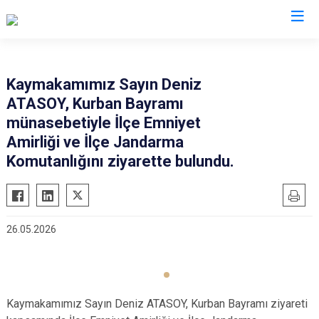
Burdur
Kaymakamımız Sayın Deniz
ATASOY, Kurban Bayramı
Ağlasun
Gölhisar
münasebetiyle İlçe Emniyet
Altınyayla
Karamanlı
Amirliği ve İlçe Jandarma
Bucak
Kemer
Komutanlığını ziyarette bulundu.
Çavdır
Tefenni
Çeltikçi
Yeşilova
26.05.2026
Kaymakamımız Sayın Deniz ATASOY, Kurban Bayramı ziyareti