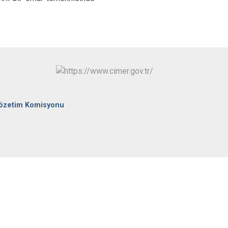
Tefenni
Yeşilova
Gözetim Komisyonu