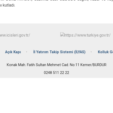
Çavdır
 kutladı.
Çeltikçi
Açık Kapı
İl Yatırım Takip Sistemi (İLYAS)
Kolluk 
Konak Mah. Fatih Sultan Mehmet Cad. No:11 Kemer/BURDUR
0248 511 22 22