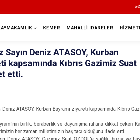
e-D
KAYMAKAMLIK
KEMER
MAHALLİ İDARELER
HİZMET
Burdur
 Sayın Deniz ATASOY, Kurban
ti kapsamında Kıbrıs Gazimiz Suat
 etti.
Ağlasun
z ATASOY, Kurban Bayramı ziyareti kapsamında Kıbrıs Gazi
Altınyayla
’nın birlik, beraberlik ve dayanışma ruhuna dikkat çeken K
Bucak
imizin her zaman milletimizin baş tacı olduğunu ifade etti.
iz ATASOY, Gazimiz Suat ÖZDÖL’e sağlık, huzur ve hayırl