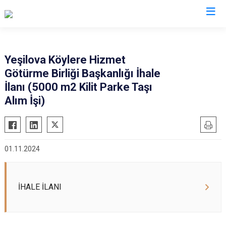
Burdur
Yeşilova Köylere Hizmet
Götürme Birliği Başkanlığı İhale
Ağlasun
Gölhisar
İlanı (5000 m2 Kilit Parke Taşı
Altınyayla
Karamanlı
Alım İşi)
Bucak
Kemer
Çavdır
Tefenni
Çeltikçi
Yeşilova
01.11.2024
İHALE İLANI