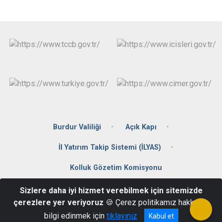
Burdur Valiliği
Açık Kapı
İl Yatırım Takip Sistemi (İLYAS)
Kolluk Gözetim Komisyonu
Sizlere daha iyi hizmet verebilmek için sitemizde
Konak Mah. Fatih Sultan Mehmet Cad. No:11 Kemer/BURDUR
çerezlere yer veriyoruz
🍪 Çerez politikamız hakkında
0248 511 22 22
bilgi edinmek için
tıklayınız
Kabul et